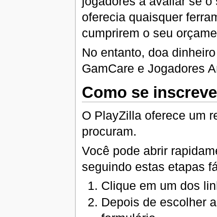
jogadores a avaliar se o
oferecia quaisquer ferra
cumprirem o seu orçame
No entanto, doa dinheiro
GamCare e Jogadores A
Como se inscrever
O PlayZilla oferece um re
procuram.
Você pode abrir rapidam
seguindo estas etapas fá
Clique em um dos lin
Depois de escolher a