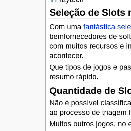
Seleção de Slots 
Com uma
fantástica sel
bemfornecedores de soft
com muitos recursos e i
acontecer.
Que tipos de jogos e pa
resumo rápido.
Quantidade de Sl
Não é possível classific
ao processo de triagem 
Muitos outros jogos, no