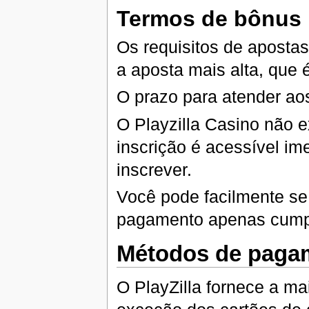
Termos de bônus n
Os requisitos de apostas
a aposta mais alta, que 
O prazo para atender aos
O Playzilla Casino não 
inscrição é acessível i
inscrever.
Você pode facilmente se
pagamento apenas cumpr
Métodos de pagam
O PlayZilla fornece a ma