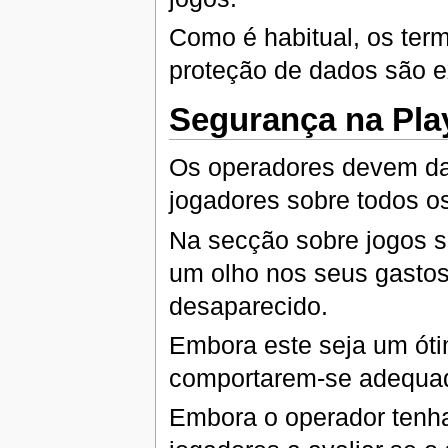
Como é habitual, os ter
proteção de dados são exi
Segurança na Play
Os operadores devem dar
jogadores sobre todos os
Na secção sobre jogos s
um olho nos seus gastos 
desaparecido.
Embora este seja um óti
comportarem-se adequa
Embora o operador tenha