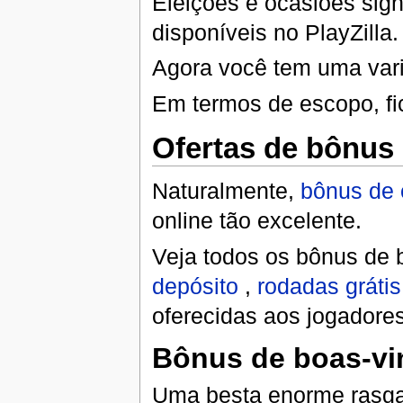
Eleições e ocasiões sig
disponíveis no PlayZilla.
Agora você tem uma vari
Em termos de escopo, fi
Ofertas de bônus 
Naturalmente,
bônus de 
online tão excelente.
Veja todos os bônus de 
depósito
,
rodadas gráti
oferecidas aos jogadores
Bônus de boas-vi
Uma besta enorme rasga 