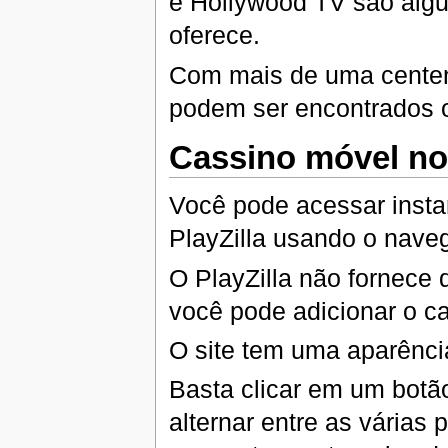
e Hollywood TV são algu
oferece.
Com mais de uma centen
podem ser encontrados o
Cassino móvel no 
Você pode acessar inst
PlayZilla usando o nave
O PlayZilla não fornece
você pode adicionar o cas
O site tem uma aparência
Basta clicar em um botã
alternar entre as várias