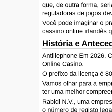
que, de outra forma, ser
reguladoras de jogos de
Você pode imaginar o pr
cassino online irlandês 
História e Antece
Antillephone Em 2026, C
Online Casino.
O prefixo da licença é 8
Vamos olhar para a empr
ter uma melhor compree
Rabidi N.V., uma empre
o número de registo lega