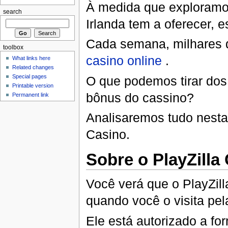
À medida que exploramos
search
Irlanda tem a oferecer, e
Cada semana, milhares 
toolbox
casino online
.
What links here
Related changes
Special pages
O que podemos tirar dos
Printable version
bônus do cassino?
Permanent link
Analisaremos tudo nesta 
Casino.
Sobre o PlayZilla
Você verá que o PlayZill
quando você o visita pel
Ele está autorizado a f