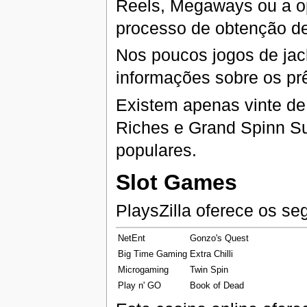
Reels, Megaways ou a o
processo de obtenção de 
Nos poucos jogos de jack
informações sobre os pr
Existem apenas vinte de
Riches e Grand Spinn Sup
populares.
Slot Games
PlaysZilla oferece os se
NetEnt
Gonzo's Quest
Big Time Gaming
Extra Chilli
Microgaming
Twin Spin
Play n' GO
Book of Dead