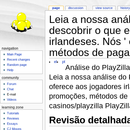
page
discussion
view source
history
Leia a nossa anál
descobrir o que e
irlandeses. Nós 
navigation
métodos de paga
Main Page
Recent changes
el
pt
Random page
Análise do PlayZill
Help
Leia a nossa análise do 
community
Forum
oferece aos jogadores ir
Chat
promoções, métodos de p
E-mail
Videos
casinos/playzilla PlayZill
learning zone
Tutorials
Revisão detalhada
Reviews
Essays
CJ Moves