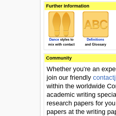
Further Information
Dance
styles to
Definitions
mix with contact
and Glossary
Community
Whether you're an exper
join our friendly
contact
within the worldwide C
academic writing specia
research papers for you
papers at the writing 