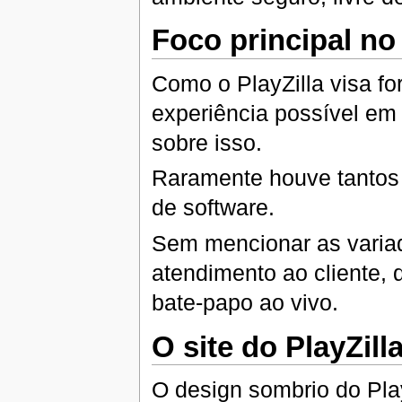
Foco principal no
Como o PlayZilla visa fo
experiência possível e
sobre isso.
Raramente houve tantos 
de software.
Sem mencionar as varia
atendimento ao cliente, 
bate-papo ao vivo.
O site do PlayZill
O design sombrio do Play